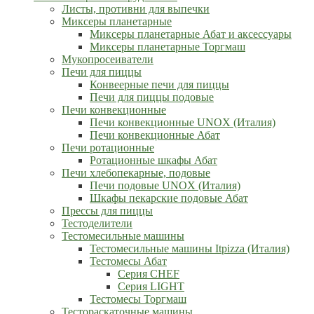
Листы, противни для выпечки
Миксеры планетарные
Миксеры планетарные Абат и аксессуары
Миксеры планетарные Торгмаш
Мукопросеиватели
Печи для пиццы
Конвеерные печи для пиццы
Печи для пиццы подовые
Печи конвекционные
Печи конвекционные UNOX (Италия)
Печи конвекционные Абат
Печи ротационные
Ротационные шкафы Абат
Печи хлебопекарные, подовые
Печи подовые UNOX (Италия)
Шкафы пекарские подовые Абат
Прессы для пиццы
Тестоделители
Тестомесильные машины
Тестомесильные машины Itpizza (Италия)
Тестомесы Абат
Серия CHEF
Серия LIGHT
Тестомесы Торгмаш
Тестораскаточные машины