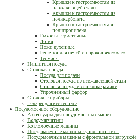
Крышки к гастроемкостям из
нержавеющей стали
Крышки к гастроемкостям из
поликарбоната
Крышки к гастроемкостям из
полипропилена
Емкости герметичные
Лотки
Ножи кухонные
Решетки для печей и пароконвектоматов
Термосы
Наплитная посуда
Столовая посуда
Посуда для подачи
Столовая посуда из нержавеющей стали
Столовая посуда из стеклокерамики
Упрочненный фарфор
Столовые приборы
Товары для кейтеринга
Посудомоечное оборудование
Аксессуары для посудомоечных машин
Водоумягчители
Котломоечные машины
Посудомоечные машины купольного типа
Посудомоечные машины с фронтальной загрузкой