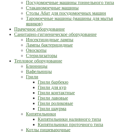
Посудомоечные машины тоннельного типа
Стаканомоечные машины
Столы Абат для посудомоечных машин
Таромоечные машины (машины для мытья
ящиков)
Прачечное оборудование
Санитарно-гигиеническое оборудование
Инсектицидные лампы
Лампы бактерицидные
Овоскопы
Стерилизаторы
Тепловое оборудование
Блинницы
Вафельницы
Грили
Грили барбекю
Грили для кур
Грили контактные
Грили лавовые
Грили роликовые
Грили шаурма
Кипятильники
Кипятильники наливного типа
Кипятильники проточного типа
Котлы пищеварочные