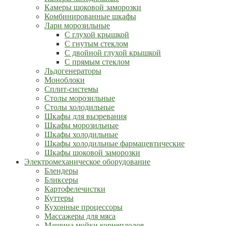
Камеры шоковой заморозки
Комбинированные шкафы
Лари морозильные
С глухой крышкой
С гнутым стеклом
С двойной глухой крышкой
С прямым стеклом
Льдогенераторы
Моноблоки
Сплит-системы
Столы морозильные
Столы холодильные
Шкафы для вызревания
Шкафы морозильные
Шкафы холодильные
Шкафы холодильные фармацевтические
Шкафы шоковой заморозки
Электромеханическое оборудование
Блендеры
Бликсеры
Картофелечистки
Куттеры
Кухонные процессоры
Массажеры для мяса
Машина мойки корнеплодов