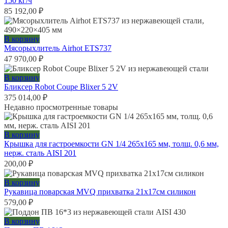
150 кг/ч
85 192,00
₽
В корзину
Мясорыхлитель Airhot ETS737
47 970,00
₽
В корзину
Бликсер Robot Coupe Blixer 5 2V
375 014,00
₽
Недавно просмотренные товары
В корзину
Крышка для гастроемкости GN 1/4 265х165 мм, толщ. 0,6 мм,
нерж. сталь AISI 201
200,00
₽
В корзину
Рукавица поварская MVQ прихватка 21х17см силикон
579,00
₽
В корзину