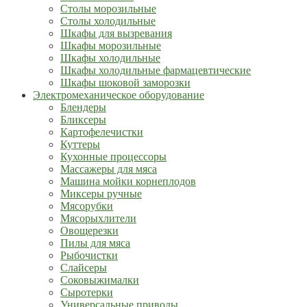
Столы морозильные
Столы холодильные
Шкафы для вызревания
Шкафы морозильные
Шкафы холодильные
Шкафы холодильные фармацевтические
Шкафы шоковой заморозки
Электромеханическое оборудование
Блендеры
Бликсеры
Картофелечистки
Куттеры
Кухонные процессоры
Массажеры для мяса
Машина мойки корнеплодов
Миксеры ручные
Мясорубки
Мясорыхлители
Овощерезки
Пилы для мяса
Рыбочистки
Слайсеры
Соковыжималки
Сыротерки
Универсальные приводы