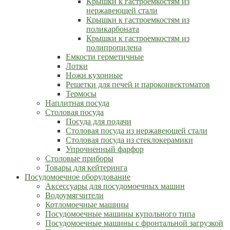
Крышки к гастроемкостям из
нержавеющей стали
Крышки к гастроемкостям из
поликарбоната
Крышки к гастроемкостям из
полипропилена
Емкости герметичные
Лотки
Ножи кухонные
Решетки для печей и пароконвектоматов
Термосы
Наплитная посуда
Столовая посуда
Посуда для подачи
Столовая посуда из нержавеющей стали
Столовая посуда из стеклокерамики
Упрочненный фарфор
Столовые приборы
Товары для кейтеринга
Посудомоечное оборудование
Аксессуары для посудомоечных машин
Водоумягчители
Котломоечные машины
Посудомоечные машины купольного типа
Посудомоечные машины с фронтальной загрузкой