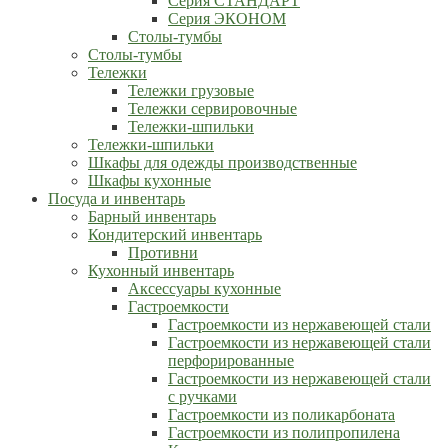
Серия СТАНДАРТ
Серия ЭКОНОМ
Столы-тумбы
Столы-тумбы
Тележки
Тележки грузовые
Тележки сервировочные
Тележки-шпильки
Тележки-шпильки
Шкафы для одежды производственные
Шкафы кухонные
Посуда и инвентарь
Барный инвентарь
Кондитерский инвентарь
Противни
Кухонный инвентарь
Аксессуары кухонные
Гастроемкости
Гастроемкости из нержавеющей стали
Гастроемкости из нержавеющей стали
перфорированные
Гастроемкости из нержавеющей стали
с ручками
Гастроемкости из поликарбоната
Гастроемкости из полипропилена