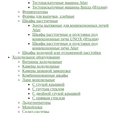
Тестораскаточные машина Абат
Тестораскаточные машины Itpizza (Италия)
Ферментаторы
Формы для выпечки, хлебные
Шкафы расстоечные
Зонты вытяжные для конвекционных печей
Абат
Шкафы расстоечные и подставки под
конвекционные печи UNOX (Италия)
Шкафы расстоечные и подставки под
конвекционные печи Абат
Шкафы холодной или отложенной расстойки
Холодильное оборудование
Витрины холодильные
Камеры холодильные
Камеры шоковой заморозки
Комбинированные шкафы
Лари морозильные
С глухой крышкой
С гнутым стеклом
С двойной глухой крышкой
С прямым стеклом
Льдогенераторы
Моноблоки
Сплит-системы