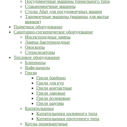
Посудомоечные машины тоннельного типа
Стаканомоечные машины
Столы Абат для посудомоечных машин
Таромоечные машины (машины для мытья
ящиков)
Прачечное оборудование
Санитарно-гигиеническое оборудование
Инсектицидные лампы
Лампы бактерицидные
Овоскопы
Стерилизаторы
Тепловое оборудование
Блинницы
Вафельницы
Грили
Грили барбекю
Грили для кур
Грили контактные
Грили лавовые
Грили роликовые
Грили шаурма
Кипятильники
Кипятильники наливного типа
Кипятильники проточного типа
Котлы пищеварочные