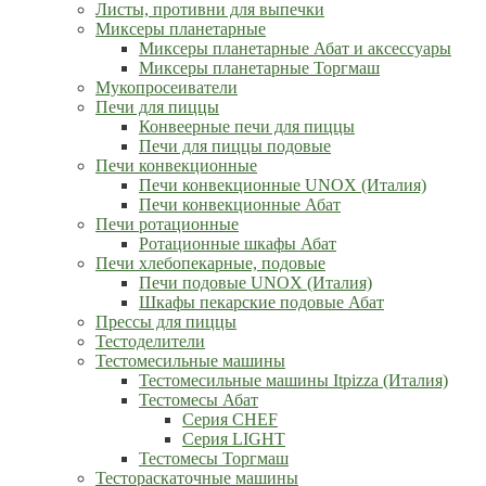
Листы, противни для выпечки
Миксеры планетарные
Миксеры планетарные Абат и аксессуары
Миксеры планетарные Торгмаш
Мукопросеиватели
Печи для пиццы
Конвеерные печи для пиццы
Печи для пиццы подовые
Печи конвекционные
Печи конвекционные UNOX (Италия)
Печи конвекционные Абат
Печи ротационные
Ротационные шкафы Абат
Печи хлебопекарные, подовые
Печи подовые UNOX (Италия)
Шкафы пекарские подовые Абат
Прессы для пиццы
Тестоделители
Тестомесильные машины
Тестомесильные машины Itpizza (Италия)
Тестомесы Абат
Серия CHEF
Серия LIGHT
Тестомесы Торгмаш
Тестораскаточные машины